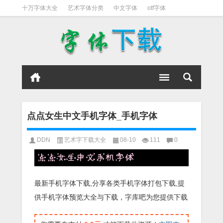
十万字体大全
艺术字体分类
中文字体
otf字体
书法字体
好看英文字体
宋体
日文字体
英文字体
黑体字
点点女生中文手机字体_手机字体
DDN
艺术字下载大全
08-10
111
0
最新手机字体下载,分享各类手机字体打包下载,提
供手机字体预览大全与下载，字库吧为您提供下载