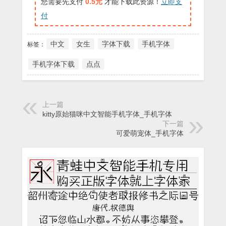
您需要先支付
0.5元
才能下载此资源！
立即支
付
中文
女生
字体下载
手机字体
标签：
手机字体下载
点点
上一篇
kitty原始猫咪中文智能手机字体_手机字体
下一篇
可爱萌宠体_手机字体