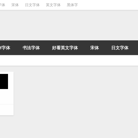
字体
宋体
日文字体
英文字体
黑体字
tf字体
书法字体
好看英文字体
宋体
日文字体