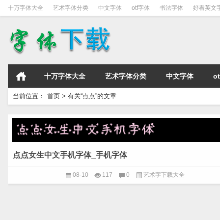
十万字体大全
艺术字体分类
中文字体
otf字体
书法字体
好看英文
十万字体大全
艺术字体分类
中文字体
o
当前位置：
首页
>
有关“点点”的文章
点点女生中文手机字体_手机字体
08-10
117
0
艺术字下载大全