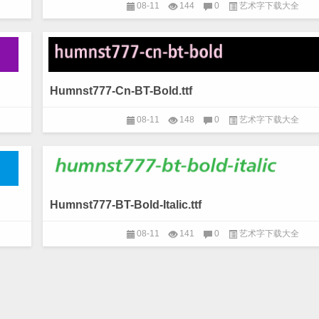
08-11
144
0
艺术字下载大全
Humnst777-Cn-BT-Bold.ttf
08-11
148
0
艺术字下载大全
Humnst777-BT-Bold-Italic.ttf
08-11
141
0
艺术字下载大全