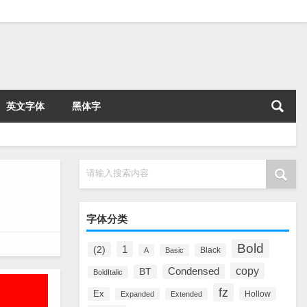
英文字体
黑体字
请输入搜索内容
字体分类
Bold
1
(2)
Black
A
Basic
copy
Condensed
BT
BoldItalic
fz
Ex
Hollow
Expanded
Extended