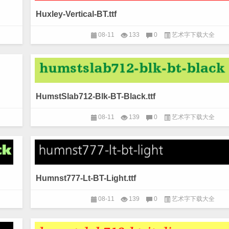
Huxley-Vertical-BT.ttf
08-11
133
0
艺术字下载大全
HumstSlab712-Blk-BT-Black.ttf
08-11
139
0
艺术字下载大全
Humnst777-Lt-BT-Light.ttf
08-11
139
0
艺术字下载大全