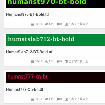
Humanst970-BT-Bold.ttf
08-11
134
0
艺术字下载大全
HumstSlab712-BT-Bold.ttf
08-11
154
0
艺术字下载大全
Humnst777-Cn-BT.ttf
08-11
144
0
艺术字下载大全