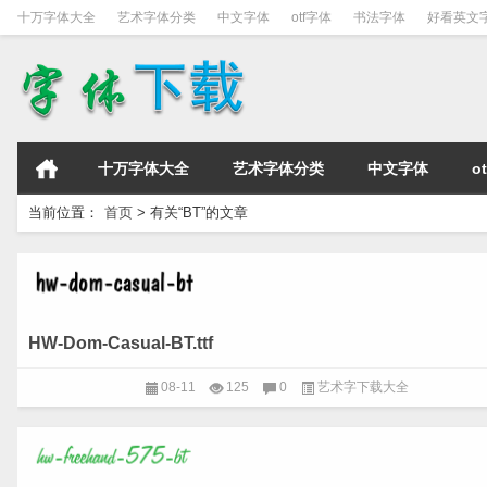
十万字体大全
艺术字体分类
中文字体
otf字体
书法字体
好看英文
十万字体大全
艺术字体分类
中文字体
o
当前位置：
首页
>
有关“BT”的文章
HW-Dom-Casual-BT.ttf
08-11
125
0
艺术字下载大全