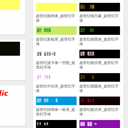
超世纪粗明体_超世纪字
超世纪细方篆_超世纪字
体
体
超世纪新粗黑_超世纪字
超世纪细黑体_超世纪字
体
体
超世纪波卡体一空阴_超
超世纪粗仿黑_超世纪字
世纪字体
体
超世纪中仿宋_超世纪字
超世纪细圆体_超世纪字
体
体
超世纪特明体一标准_超
超世纪粗仿宋_超世纪字
世纪字体
体