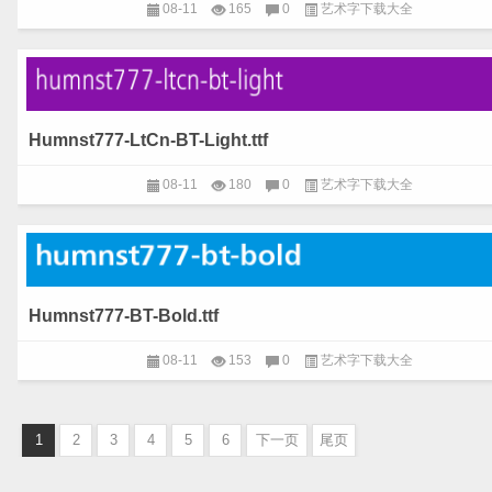
08-11
165
0
艺术字下载大全
Humnst777-LtCn-BT-Light.ttf
08-11
180
0
艺术字下载大全
Humnst777-BT-Bold.ttf
08-11
153
0
艺术字下载大全
1
2
3
4
5
6
下一页
尾页