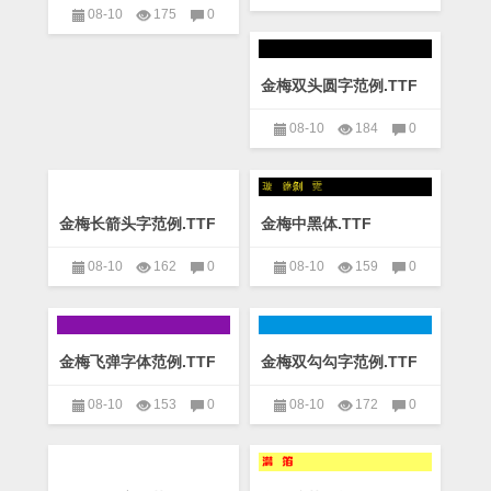
08-10
175
0
艺术字下载大全
艺术字下载大全
金梅双头圆字范例.TTF
08-10
184
0
艺术字下载大全
金梅长箭头字范例.TTF
金梅中黑体.TTF
08-10
162
0
08-10
159
0
艺术字下载大全
艺术字下载大全
金梅飞弹字体范例.TTF
金梅双勾勾字范例.TTF
08-10
153
0
08-10
172
0
艺术字下载大全
艺术字下载大全