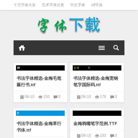
十万字体大全
艺术字体分类
中文字体
otf字体
书法字体
好看英文字体
宋体
日文字体
英文字体
黑体字
书法字体精选-金梅毛笔
书法字体精选-金梅宽钢
匾行书.ttf
笔字国际码.ttf
08-10
150
0
08-10
176
0
艺术字下载大全
艺术字下载大全
书法字体精选-金梅草行
金梅鸦嘴笔字范例.TTF
书体.ttf
08-10
193
0