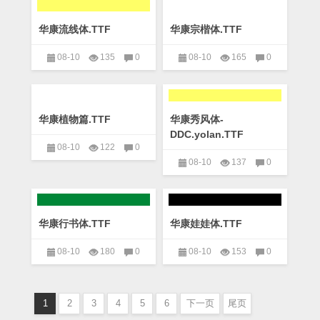
华康流线体.TTF
华康宗楷体.TTF
08-10
135
0
08-10
165
0
艺术字下载大全
艺术字下载大全
华康植物篇.TTF
华康秀风体-
DDC.yolan.TTF
08-10
122
0
08-10
137
0
艺术字下载大全
艺术字下载大全
华康行书体.TTF
华康娃娃体.TTF
08-10
180
0
08-10
153
0
艺术字下载大全
艺术字下载大全
1
2
3
4
5
6
下一页
尾页