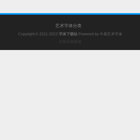
艺术字体分类
Copyright © 2011-2023
字体下载站
Powered by
牛粪艺术字体
火车头伪原创