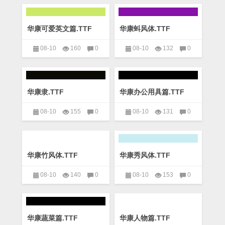
华康可爱英文篇.TTF
华康蚪风体.TTF
08-10
160
0
08-10
132
0
艺术字下载大全
艺术字下载大全
华康隶.TTF
华康办公用具篇.TTF
08-10
155
0
08-10
131
0
艺术字下载大全
艺术字下载大全
华康竹风体.TTF
华康秀风体.TTF
08-10
140
0
08-10
153
0
艺术字下载大全
艺术字下载大全
华康蔬菜篇.TTF
华康人物篇.TTF