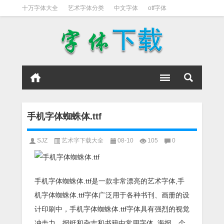
十万字体大全
艺术字体分类
中文字体
otf字体
书法字体
好看英文字体
宋体
日文字体
英文字体
黑体字
手机字体蜘蛛体.ttf
SJZ
艺术字下载大全
08-10
105
0
手机字体蜘蛛体.ttf是一款非常漂亮的艺术字体,手
机字体蜘蛛体.ttf字体广泛用于各种书刊、画册的设
计印刷中，手机字体蜘蛛体.ttf字体具有强烈的视觉
冲击力，报纸和杂志和书籍中常用字体, 海报、个