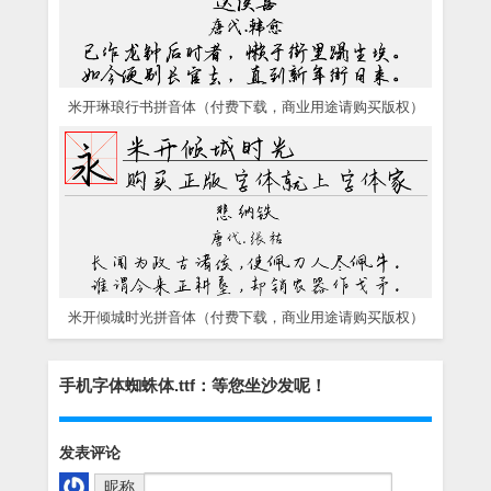
米开琳琅行书拼音体（付费下载，商业用途请购买版权）
米开倾城时光拼音体（付费下载，商业用途请购买版权）
手机字体蜘蛛体.ttf：等您坐沙发呢！
发表评论
昵称