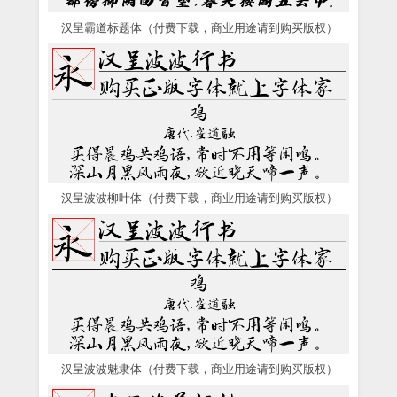
汉呈霸道标题体（付费下载，商业用途请到购买版权）
汉呈波波柳叶体（付费下载，商业用途请到购买版权）
汉呈波波魅隶体（付费下载，商业用途请到购买版权）