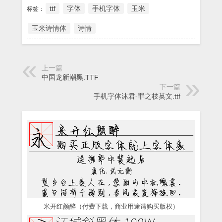
ttf
字体
手机字体
玉米
标签：
玉米诗情体
诗情
上一篇
中国龙新潮黑.TTF
下一篇
手机字体沐君-罪之枝英文.ttf
米开红颜醉（付费下载，商业用途请购买版权）