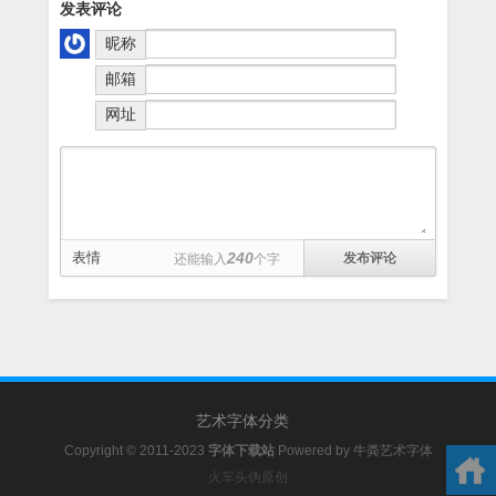
发表评论
昵称
邮箱
网址
表情
240
还能输入
个字
艺术字体分类
Copyright © 2011-2023
字体下载站
Powered by
牛粪艺术字体
火车头伪原创