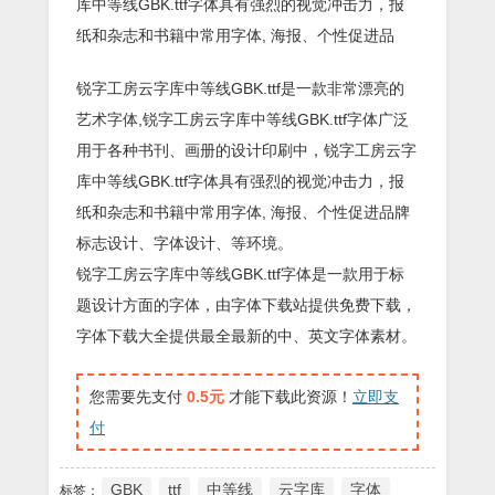
库中等线GBK.ttf字体具有强烈的视觉冲击力，报
纸和杂志和书籍中常用字体, 海报、个性促进品
锐字工房云字库中等线GBK.ttf是一款非常漂亮的
艺术字体,锐字工房云字库中等线GBK.ttf字体广泛
用于各种书刊、画册的设计印刷中，锐字工房云字
库中等线GBK.ttf字体具有强烈的视觉冲击力，报
纸和杂志和书籍中常用字体, 海报、个性促进品牌
标志设计、字体设计、等环境。
锐字工房云字库中等线GBK.ttf字体是一款用于标
题设计方面的字体，由字体下载站提供免费下载，
字体下载大全提供最全最新的中、英文字体素材。
您需要先支付
0.5元
才能下载此资源！
立即支
付
GBK
ttf
中等线
云字库
字体
标签：