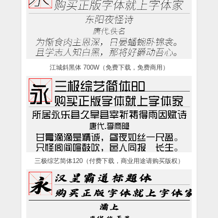
江城斜黑体 700W（免费下载，免费商用）
三极综艺简体120（付费下载，商业用途请购买版权）