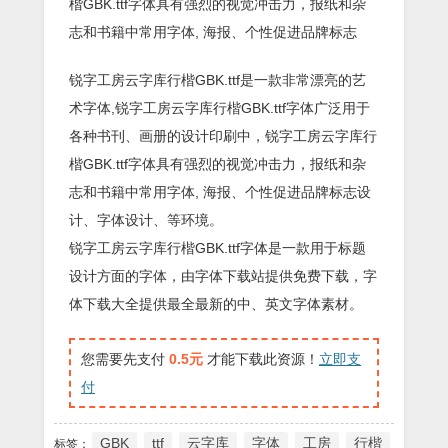
楷GBK.ttf字体具有强烈的视觉冲击力，报纸和杂
志和书籍中常用字体, 海报、个性促进品牌标志
锐字工房云字库行楷GBK.ttf是一款非常漂亮的艺
术字体,锐字工房云字库行楷GBK.ttf字体广泛用于
各种书刊、画册的设计印刷中，锐字工房云字库行
楷GBK.ttf字体具有强烈的视觉冲击力，报纸和杂
志和书籍中常用字体, 海报、个性促进品牌标志设
计、字体设计、等环境。
锐字工房云字库行楷GBK.ttf字体是一款用于标题
设计方面的字体，由字体下载站提供免费下载，字
体下载大全提供最全最新的中、英文字体素材。
您需要先支付
0.5元
才能下载此资源！
立即支
付
GBK
ttf
云字库
字体
工房
行楷
标签：