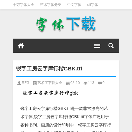
十万字体大全
艺术字体分类
中文字体
otf字体
书法字体
好看英文字体
宋体
日文字体
英文字体
黑体字
锐字工房云字库行楷GBK.ttf
RZG
艺术字下载大全
08-10
113
0
锐字工房云字库行楷GBK.ttf是一款非常漂亮的艺
术字体,锐字工房云字库行楷GBK.ttf字体广泛用于
各种书刊、画册的设计印刷中，锐字工房云字库行