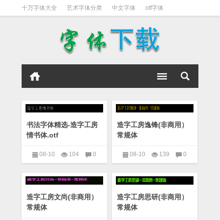
十万字体大全
艺术字体分类
中文字体
otf字体
书法字体
好看英文字体
宋体
日文字体
英文字体
黑体字
书法字体精选-造字工房
造字工房逸锋(非商用）
情书体.otf
常规体
08-10
104
0
08-10
139
0
艺术字下载大全
艺术字下载大全
造字工房文尚(非商用）
造字工房思研(非商用）
常规体
常规体