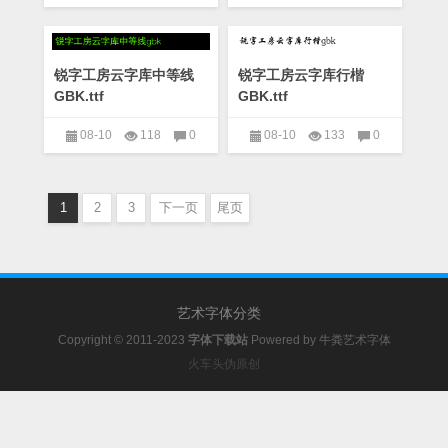
艺术字下载大全
艺术字下载大全
锐字工房云字库中等线
锐字工房云字库行楷
GBK.ttf
GBK.ttf
08-10
118
0
08-10
133
0
艺术字下载大全
艺术字下载大全
1
2
3
下一页
尾页
艺术字体分类
Copyright © 2011-2023
字体下载站
Powered by
牛粪艺术字体
火车头伪原创