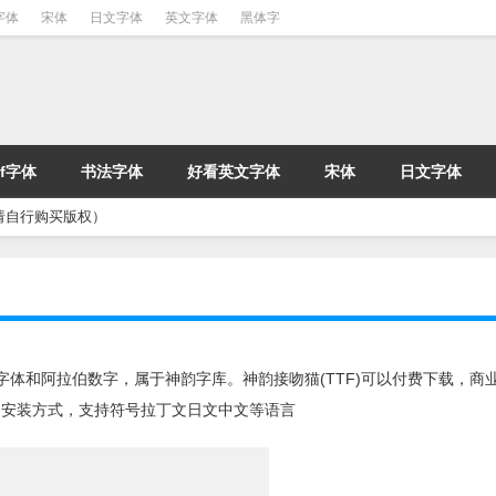
字体
宋体
日文字体
英文字体
黑体字
tf字体
书法字体
好看英文字体
宋体
日文字体
请自行购买版权）
英文字体和阿拉伯数字，属于神韵字库。神韵接吻猫(TTF)可以付费下载，商
入的安装方式，支持符号拉丁文日文中文等语言