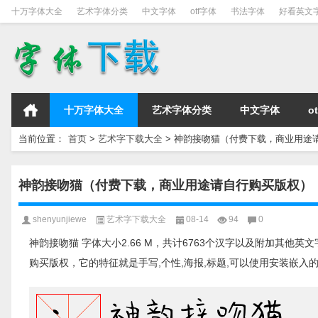
十万字体大全
艺术字体分类
中文字体
otf字体
书法字体
好看英文
十万字体大全
艺术字体分类
中文字体
o
当前位置：
首页
>
艺术字下载大全
>
神韵接吻猫（付费下载，商业用途
神韵接吻猫（付费下载，商业用途请自行购买版权）
shenyunjiewe
艺术字下载大全
08-14
94
0
神韵接吻猫 字体大小2.66 M，共计6763个汉字以及附加其他
购买版权，它的特征就是手写,个性,海报,标题,可以使用安装嵌