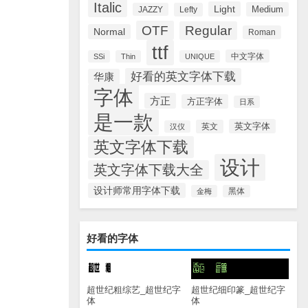
Italic
Light
Medium
JAZZY
Lefty
OTF
Regular
Normal
Roman
ttf
中文字体
SSi
Thin
UNIQUE
好看的英文字体下载
华康
字体
方正
方正字体
日系
是一款
英文字体
英文
汉仪
英文字体下载
设计
英文字体下载大全
设计师常用字体下载
金梅
黑体
好看的字体
超世纪粗综艺_超世纪字
超世纪细印篆_超世纪字
体
体