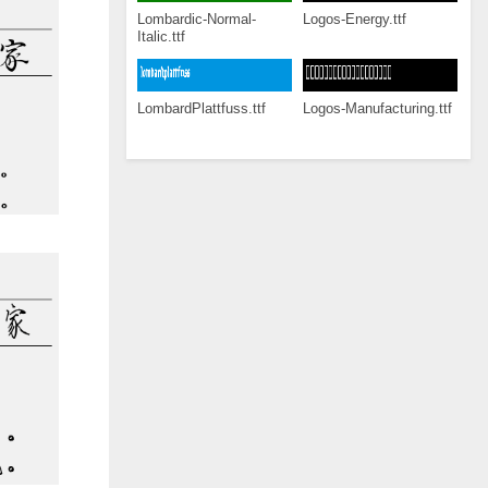
Lombardic-Normal-
Logos-Energy.ttf
Italic.ttf
LombardPlattfuss.ttf
Logos-Manufacturing.ttf