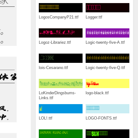
LogosCompanyP21.ttf
Logger.ttf
Logoz-Librariez.ttf
Logic-twenty-five-A.ttf
lois-Cesarano.ttf
Logic-twenty-five-Q.ttf
LoKinderDingsbums-
logo-black.ttf
Links.ttf
LOL!.ttf
LOGO-FONTS.ttf