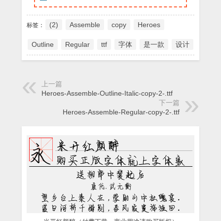
(2)
Assemble
copy
Heroes
标签：
Outline
Regular
ttf
字体
是一款
设计
上一篇
Heroes-Assemble-Outline-Italic-copy-2-.ttf
下一篇
Heroes-Assemble-Regular-copy-2-.ttf