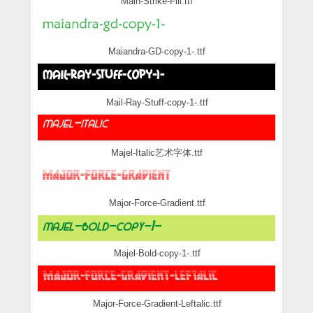
Main-Strike-Fill.ttf
Maiandra-GD-copy-1-.ttf
Mail-Ray-Stuff-copy-1-.ttf
Majel-Italic艺术字体.ttf
Major-Force-Gradient.ttf
Majel-Bold-copy-1-.ttf
Major-Force-Gradient-Leftalic.ttf