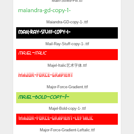
Main-Strike-Fill.ttf
Maiandra-GD-copy-1-.ttf
Mail-Ray-Stuff-copy-1-.ttf
Majel-Italic艺术字体.ttf
Major-Force-Gradient.ttf
Majel-Bold-copy-1-.ttf
Major-Force-Gradient-Leftalic.ttf