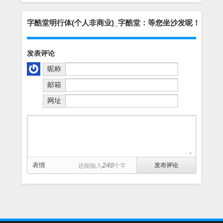
字酷堂明行体(个人非商业)_字酷堂：等您坐沙发呢！
发表评论
昵称
邮箱
网址
表情
240
还能输入
个字