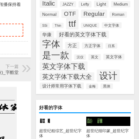
Italic
Light
Medium
传播保持着
JAZZY
Lefty
OTF
Regular
Normal
Roman
ttf
中文字体
SSi
Thin
UNIQUE
好看的英文字体下载
华康
字体
方正
方正字体
日系
是一款
英文字体
英文
汉仪
英文字体下载
下一篇
)_字酷堂
设计
英文字体下载大全
设计师常用字体下载
金梅
黑体
好看的字体
超世纪粗综艺_超世纪字
超世纪细印篆_超世纪字
体
体