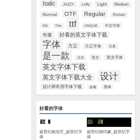
Italic
Light
Medium
JAZZY
Lefty
OTF
Regular
Normal
Roman
ttf
中文字体
SSi
Thin
UNIQUE
好看的英文字体下载
华康
字体
方正
方正字体
日系
是一款
英文字体
英文
汉仪
英文字体下载
设计
英文字体下载大全
设计师常用字体下载
金梅
黑体
好看的字体
超世纪粗综艺_超世纪字
超世纪细印篆_超世纪字
体
体