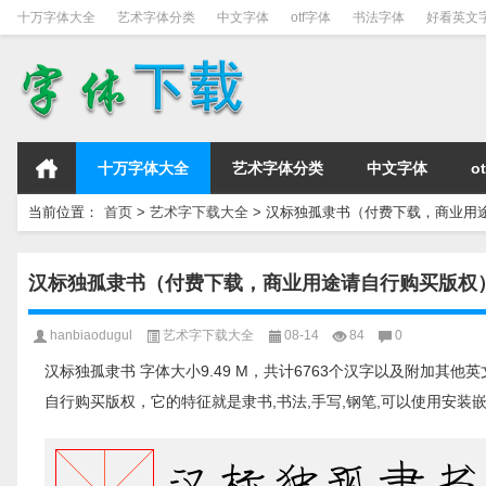
十万字体大全
艺术字体分类
中文字体
otf字体
书法字体
好看英文
十万字体大全
艺术字体分类
中文字体
o
当前位置：
首页
>
艺术字下载大全
>
汉标独孤隶书（付费下载，商业用
汉标独孤隶书（付费下载，商业用途请自行购买版权
hanbiaodugul
艺术字下载大全
08-14
84
0
汉标独孤隶书 字体大小9.49 M，共计6763个汉字以及附加其
自行购买版权，它的特征就是隶书,书法,手写,钢笔,可以使用安