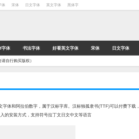
字体
宋体
日文字体
英文字体
黑体字
tf字体
书法字体
好看英文字体
宋体
日文字体
途请自行购买版权）
）
他英文字体和阿拉伯数字，属于汉标字库。汉标独孤隶书(TTF)可以付费下载
装嵌入的安装方式，支持符号拉丁文日文中文等语言