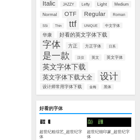
Italic
Light
Medium
JAZZY
Lefty
OTF
Regular
Normal
Roman
ttf
中文字体
SSi
Thin
UNIQUE
好看的英文字体下载
华康
字体
方正
方正字体
日系
是一款
英文字体
英文
汉仪
英文字体下载
设计
英文字体下载大全
设计师常用字体下载
金梅
黑体
好看的字体
超世纪粗综艺_超世纪字
超世纪细印篆_超世纪字
体
体