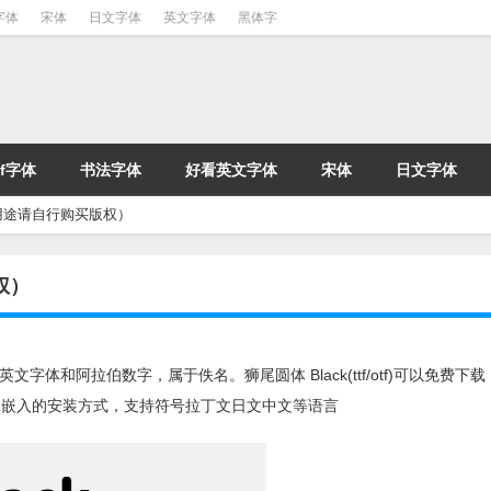
字体
宋体
日文字体
英文字体
黑体字
tf字体
书法字体
好看英文字体
宋体
日文字体
业用途请自行购买版权）
权）
他英文字体和阿拉伯数字，属于佚名。狮尾圆体 Black(ttf/otf)可以免费下
安装嵌入的安装方式，支持符号拉丁文日文中文等语言