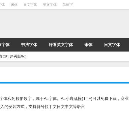
字体
宋体
日文字体
英文字体
黑体字
tf字体
书法字体
好看英文字体
宋体
日文字体
请自行购买版权）
英文字体和阿拉伯数字，属于Aa字体。Aa小鹿乱撞(TTF)可以免费下载，商
装嵌入的安装方式，支持符号拉丁文日文中文等语言