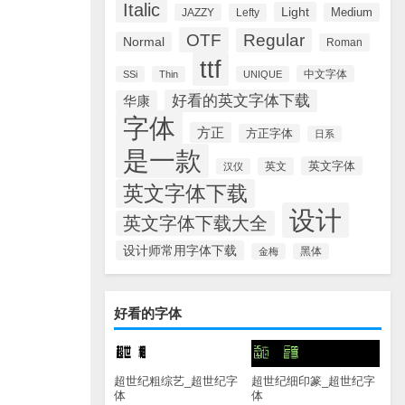
Italic
Light
Medium
JAZZY
Lefty
OTF
Regular
Normal
Roman
ttf
中文字体
SSi
Thin
UNIQUE
好看的英文字体下载
华康
字体
方正
方正字体
日系
是一款
英文字体
英文
汉仪
英文字体下载
设计
英文字体下载大全
设计师常用字体下载
金梅
黑体
好看的字体
超世纪粗综艺_超世纪字
超世纪细印篆_超世纪字
体
体