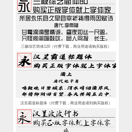
三极综艺简体120（付费下载，商业用途请购买版权）
汉呈霸道标题体（付费下载，商业用途请到购买版权）