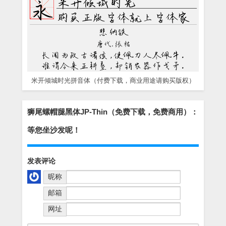
米开倾城时光拼音体（付费下载，商业用途请购买版权）
狮尾螺帽腿黑体JP-Thin（免费下载，免费商用）：
等您坐沙发呢！
发表评论
昵称
邮箱
网址