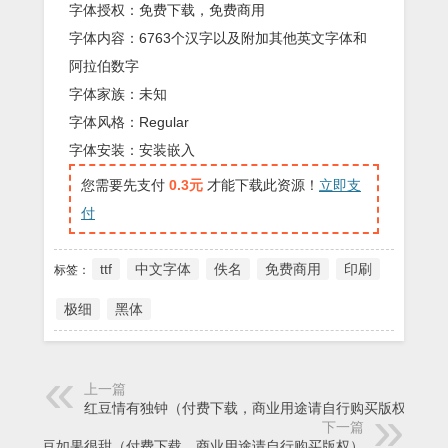
字体授权：免费下载，免费商用
字体内容：6763个汉字以及附加其他英文字体和
阿拉伯数字
字体家族：未知
字体风格：Regular
字体安装：安装嵌入
您需要先支付
0.3元
才能下载此资源！
立即支
付
ttf
中文字体
佚名
免费商用
印刷
标签：
极细
黑体
上一篇
红豆情有独钟（付费下载，商业用途请自行购买版权）
下一篇
红豆如果很甜（付费下载，商业用途请自行购买版权）