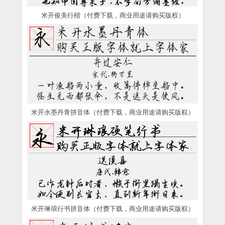
米开俊美行楷（付费下载，商业用途请购买版权）
米开水墨丹青拼音体（付费下载，商业用途请购买版权）
米开琳琅行书拼音体（付费下载，商业用途请购买版权）