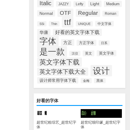
Italic
Light
Medium
JAZZY
Lefty
OTF
Regular
Normal
Roman
ttf
中文字体
SSi
Thin
UNIQUE
好看的英文字体下载
华康
字体
方正
方正字体
日系
是一款
英文字体
英文
汉仪
英文字体下载
设计
英文字体下载大全
设计师常用字体下载
金梅
黑体
好看的字体
超世纪粗综艺_超世纪字
超世纪细印篆_超世纪字
体
体