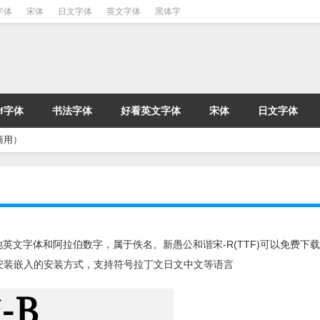
字体
宋体
日文字体
英文字体
黑体字
tf字体
书法字体
好看英文字体
宋体
日文字体
商用）
加其他英文字体和阿拉伯数字，属于佚名。新愚公和谐宋-R(TTF)可以免费下
用安装嵌入的安装方式，支持符号拉丁文日文中文等语言