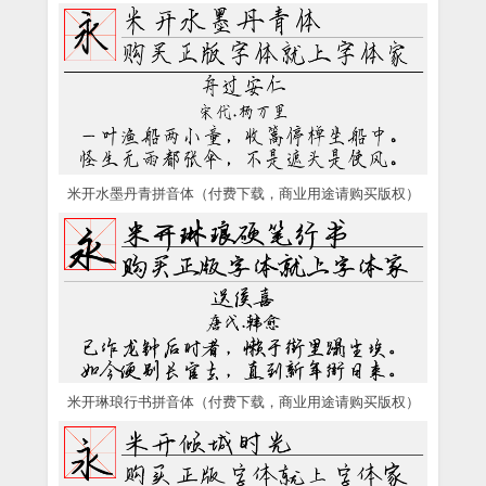
米开水墨丹青拼音体（付费下载，商业用途请购买版权）
米开琳琅行书拼音体（付费下载，商业用途请购买版权）