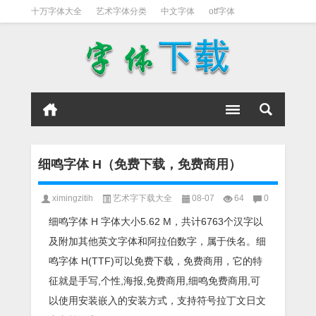
十万字体大全
艺术字体分类
中文字体
otf字体
书法字体
好看英文字体
宋体
日文字体
英文字体
黑体字
细鸣字体 H（免费下载，免费商用）
ximingzitih
艺术字下载大全
08-07
64
0
细鸣字体 H 字体大小5.62 M，共计6763个汉字以
及附加其他英文字体和阿拉伯数字，属于佚名。细
鸣字体 H(TTF)可以免费下载，免费商用，它的特
征就是手写,个性,海报,免费商用,细鸣免费商用,可
以使用安装嵌入的安装方式，支持符号拉丁文日文