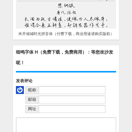
米开倾城时光拼音体（付费下载，商业用途请购买版权）
细鸣字体 H（免费下载，免费商用）：等您坐沙发
呢！
发表评论
昵称
邮箱
网址