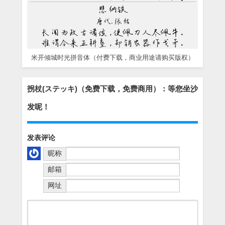
米开倾城时光拼音体（付费下载，商业用途请购买版权）
拐杖(ステッキ)（免费下载，免费商用）：等您坐沙
发呢！
发表评论
昵称
邮箱
网址