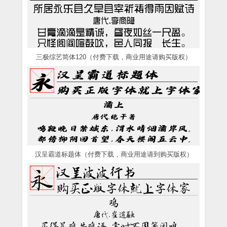
三极综艺简体120（付费下载，商业用途请购买版权）
汉呈霸道标题体（付费下载，商业用途请到购买版权）