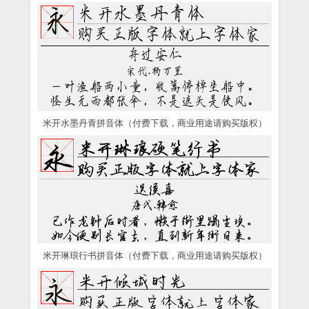
米开水墨丹青拼音体（付费下载，商业用途请购买版权）
米开琳琅行书拼音体（付费下载，商业用途请购买版权）