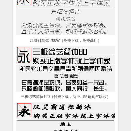
江城斜黑体 700W（免费下载，免费商用）
三极综艺简体120（付费下载，商业用途请购买版权）