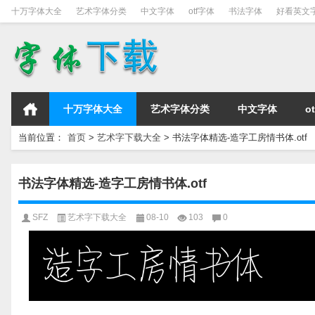
十万字体大全
艺术字体分类
中文字体
otf字体
书法字体
好看英文
十万字体大全
艺术字体分类
中文字体
o
当前位置：
首页
>
艺术字下载大全
>
书法字体精选-造字工房情书体.otf
书法字体精选-造字工房情书体.otf
SFZ
艺术字下载大全
08-10
103
0