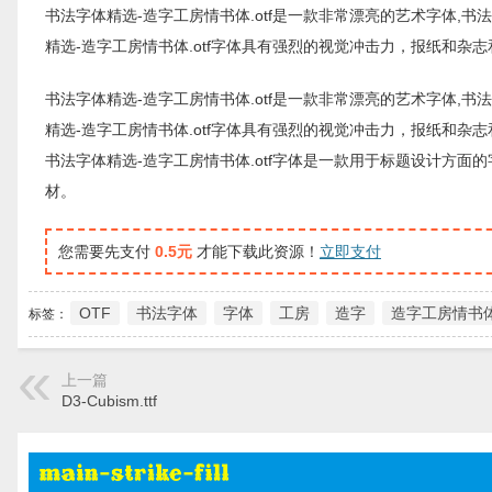
书法字体精选-造字工房情书体.otf是一款非常漂亮的艺术字体,书
精选-造字工房情书体.otf字体具有强烈的视觉冲击力，报纸和杂志
书法字体精选-造字工房情书体.otf是一款非常漂亮的艺术字体,书
精选-造字工房情书体.otf字体具有强烈的视觉冲击力，报纸和杂
书法字体精选-造字工房情书体.otf字体是一款用于标题设计方
材。
您需要先支付
0.5元
才能下载此资源！
立即支付
OTF
书法字体
字体
工房
造字
造字工房情书
标签：
上一篇
D3-Cubism.ttf