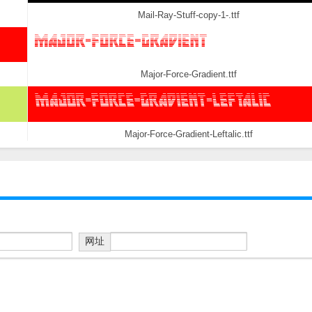
Mail-Ray-Stuff-copy-1-.ttf
Major-Force-Gradient.ttf
Major-Force-Gradient-Leftalic.ttf
网址