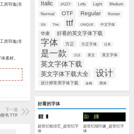
Italic
Light
Medium
工房羽逸(非
JAZZY
Lefty
OTF
Regular
Normal
Roman
ttf
中文字体
SSi
Thin
UNIQUE
好看的英文字体下载
华康
字体
工房羽逸(非
方正
方正字体
日系
是一款
英文字体
英文
汉仪
字体素材。
英文字体下载
设计
英文字体下载大全
设计师常用字体下载
金梅
黑体
好看的字体
下一篇
楷书.TTF
超世纪粗综艺_超世纪字
超世纪细印篆_超世纪字
体
体