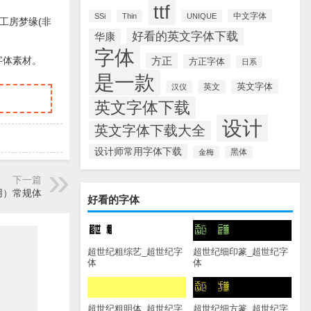
ttf
中文字体
SSi
Thin
UNIQUE
工房梦缘(非
好看的英文字体下载
华康
字体
方正
字体素材。
方正字体
日系
是一款
英文字体
英文
汉仪
英文字体下载
设计
英文字体下载大全
设计师常用字体下载
金梅
黑体
下一篇
用）常规体
好看的字体
超世纪粗综艺_超世纪字
超世纪细印篆_超世纪字
体
体
超世纪粗明体_超世纪字
超世纪细方篆_超世纪字