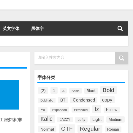
英文字体
黑体字
请输入搜索内容
字体分类
Bold
1
(2)
Black
A
Basic
copy
Condensed
BT
BoldItalic
fz
Ex
Hollow
Expanded
Extended
Italic
Light
Medium
工房梦缘(非
JAZZY
Lefty
OTF
Regular
Normal
Roman