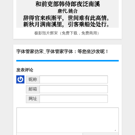
极影毁片辉宋（免费下载，免费商用）
字体管家仿宋_字体管家字体：等您坐沙发呢！
发表评论
昵称
邮箱
网址