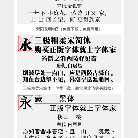
紫阳花明朝Z（免费下载，免费商用）
三极粗柔宋简体（付费下载，商业用途请购买版权）