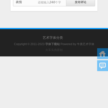
表情
240
还能输入
个字
艺术字体分类
Copyright © 2011-2023
字体下载站
Powered by
牛粪艺术字体
火车头伪原创