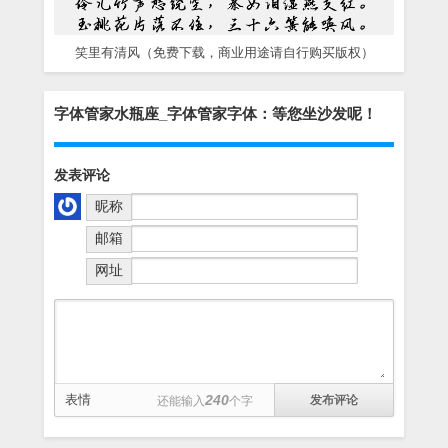
笑里有清风（免费下载，商业用途请自行购买版权）
字体管家水瓶座_字体管家字体：等您坐沙发呢！
发表评论
昵称
邮箱
网址
表情
240
还能输入
个字