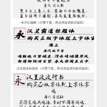
米开红颜醉（付费下载，商业用途请购买版权）
汉呈霸道标题体（付费下载，商业用途请到购买版权）