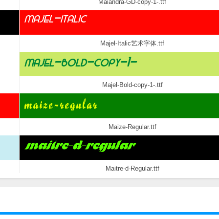
Maiandra-GD-copy-1-.ttf
Majel-Italic艺术字体.ttf
Majel-Bold-copy-1-.ttf
Maize-Regular.ttf
Maitre-d-Regular.ttf