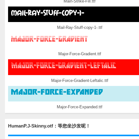
Main-Strike-Fill.ttf
Mail-Ray-Stuff-copy-1-.ttf
Major-Force-Gradient.ttf
Major-Force-Gradient-Leftalic.ttf
Major-Force-Expanded.ttf
HumanP.J-Skinny.otf：等您坐沙发呢！