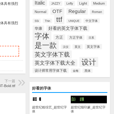
Italic
Light
Medium
tf字体具有强烈
JAZZY
Lefty
OTF
Regular
Normal
Roman
ttf
中文字体
SSi
Thin
UNIQUE
tf字体具有强烈
好看的英文字体下载
华康
字体
方正
。
方正字体
日系
是一款
英文字体
英文
汉仪
英文字体下载
设计
英文字体下载大全
设计师常用字体下载
金梅
黑体
下一篇
-Bold.ttf
好看的字体
超世纪粗综艺_超世纪字
超世纪细印篆_超世纪字
体
体