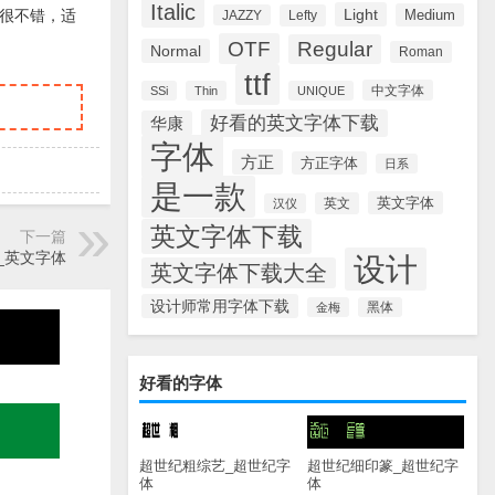
Italic
Light
Medium
很不错，适
JAZZY
Lefty
OTF
Regular
Normal
Roman
ttf
中文字体
SSi
Thin
UNIQUE
好看的英文字体下载
华康
字体
方正
方正字体
日系
是一款
英文字体
英文
汉仪
英文字体下载
下一篇
si_英文字体
设计
英文字体下载大全
设计师常用字体下载
金梅
黑体
好看的字体
超世纪粗综艺_超世纪字
超世纪细印篆_超世纪字
体
体