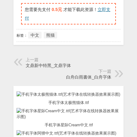
您需要先支付
0.5元
才能下载此资源！
立即支
付
中文
熊猫
标签：
上一篇
文鼎新中特黑_文鼎字体
下一篇
白舟白雨書体_白舟字体
手机字体太极熊猫体.ttf
手机字体星际Cream中文.ttf