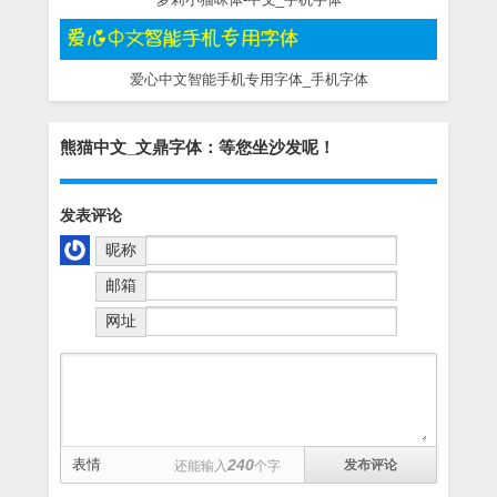
爱心中文智能手机专用字体_手机字体
熊猫中文_文鼎字体：等您坐沙发呢！
发表评论
昵称
邮箱
网址
表情
240
还能输入
个字