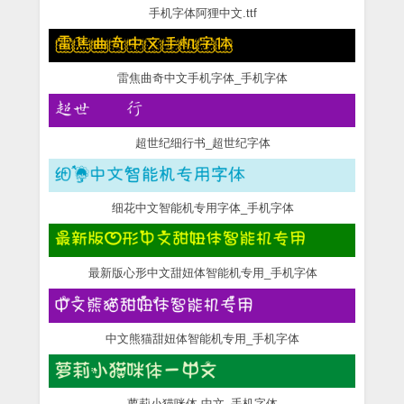
手机字体阿狸中文.ttf
雷焦曲奇中文手机字体_手机字体
超世纪细行书_超世纪字体
细花中文智能机专用字体_手机字体
最新版心形中文甜妞体智能机专用_手机字体
中文熊猫甜妞体智能机专用_手机字体
萝莉小猫咪体-中文_手机字体