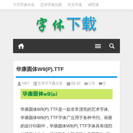
十万字体大全
艺术字体分类
中文字体
otf字体
书法字体
好看英文字体
宋体
日文字体
英文字体
黑体字
华康圆体W9(P).TTF
HKY
艺术字下载大全
08-10
176
0
华康圆体W9(P).TTF是一款非常漂亮的艺术字体,
华康圆体W9(P).TTF字体广泛用于各种书刊、画册
的设计印刷中，华康圆体W9(P).TTF字体具有强烈