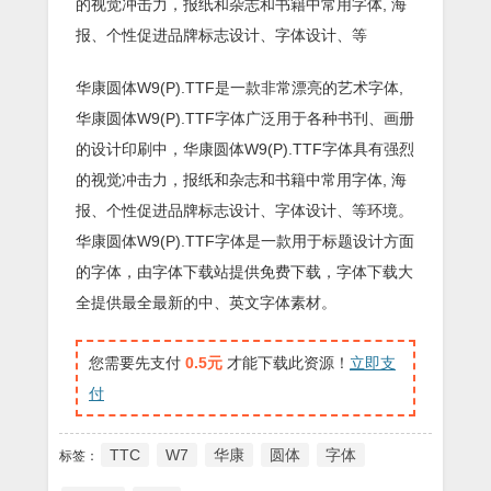
的视觉冲击力，报纸和杂志和书籍中常用字体, 海
报、个性促进品牌标志设计、字体设计、等
华康圆体W9(P).TTF是一款非常漂亮的艺术字体,
华康圆体W9(P).TTF字体广泛用于各种书刊、画册
的设计印刷中，华康圆体W9(P).TTF字体具有强烈
的视觉冲击力，报纸和杂志和书籍中常用字体, 海
报、个性促进品牌标志设计、字体设计、等环境。
华康圆体W9(P).TTF字体是一款用于标题设计方面
的字体，由字体下载站提供免费下载，字体下载大
全提供最全最新的中、英文字体素材。
您需要先支付
0.5元
才能下载此资源！
立即支
付
TTC
W7
华康
圆体
字体
标签：