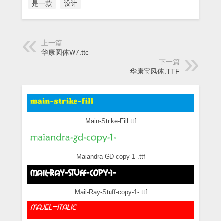
是一款
设计
上一篇
华康圆体W7.ttc
下一篇
华康宝风体.TTF
Main-Strike-Fill.ttf
Maiandra-GD-copy-1-.ttf
Mail-Ray-Stuff-copy-1-.ttf