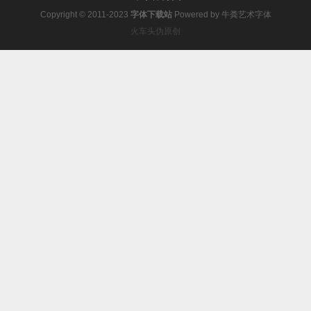
Copyright © 2011-2023
字体下载站
Powered by
牛粪艺术字体
火车头伪原创