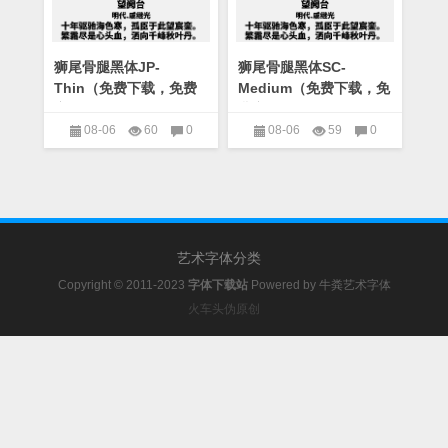
狮尾骨腿黑体JP-
狮尾骨腿黑体SC-
Thin（免费下载，免费
Medium（免费下载，免
商用）
费商用）
08-06
60
0
08-06
59
0
艺术字下载大全
艺术字下载大全
艺术字体分类
Copyright © 2011-2023
字体下载站
Powered by
牛粪艺术字体
火车头伪原创