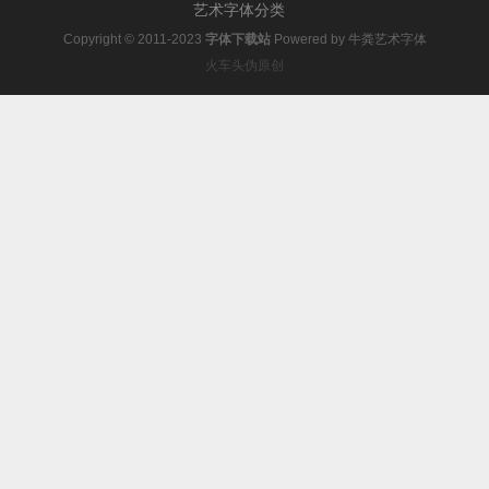
艺术字体分类
Copyright © 2011-2023
字体下载站
Powered by
牛粪艺术字体
火车头伪原创