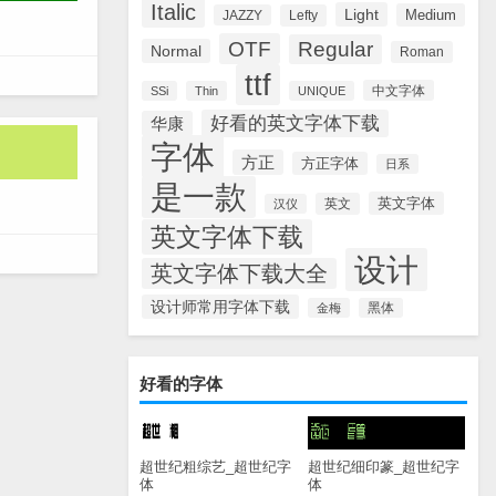
Italic
Light
Medium
JAZZY
Lefty
OTF
Regular
Normal
Roman
ttf
中文字体
SSi
Thin
UNIQUE
好看的英文字体下载
华康
字体
方正
方正字体
日系
是一款
英文字体
英文
汉仪
英文字体下载
设计
英文字体下载大全
设计师常用字体下载
金梅
黑体
好看的字体
超世纪粗综艺_超世纪字
超世纪细印篆_超世纪字
体
体