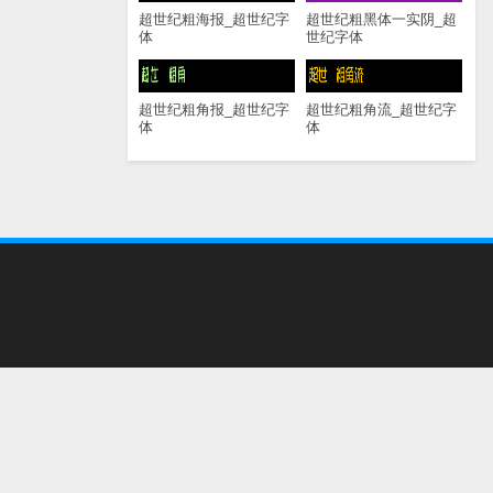
超世纪粗海报_超世纪字
超世纪粗黑体一实阴_超
体
世纪字体
超世纪粗角报_超世纪字
超世纪粗角流_超世纪字
体
体