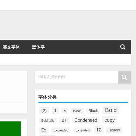
英文字体
黑体字
请输入搜索内容
字体分类
Bold
1
(2)
Black
A
Basic
copy
Condensed
BT
BoldItalic
fz
Ex
Hollow
Expanded
Extended